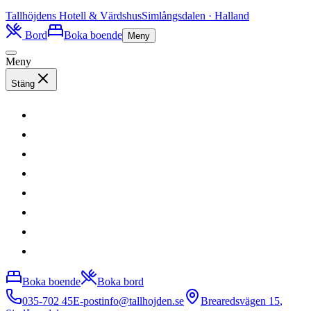
Tallhöjdens
Hotell & Värdshus
Simlångsdalen · Halland
Bord
Boka boende
Meny
Meny
Stäng
Boka boende
Boka bord
035-702 45
E-post
info@tallhojden.se
Brearedsvägen 15
,