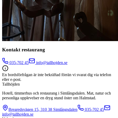
Kontakt restaurang
035-702 45
info@tallhojden.se
En bordsförfrågan är inte bekräftad förrän vi svarat dig via telefon
eller e-post.
Tallhöjden
Hotell, timmerhus och restaurang i Simlångsdalen. Mat, natur och
personliga upplevelser en dryg stund öster om Halmstad.
Brearedsvägen 15
,
310 38
Simlångsdalen
035-702 45
info@tallhojden.se