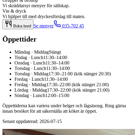
Grupper & bröllop
Vi skräddarsyr menyer för sällskap.
Vin & dryck
Vi hjälper till med dryckesförslag till maten.
Se menyer
035-702 45
Boka bord
Öppettider
Måndag
·
Middag
Stängt
Tisdag
·
Lunch
11:30–14:00
Onsdag
·
Lunch
11:30–14:00
Torsdag
·
Lunch
11:30–14:00
Torsdag
·
Middag
17:30–21:00 (kök stänger 20:30)
Fredag
·
Lunch
11:30–14:00
Fredag
·
Middag
17:30–22:00 (kök stänger 21:00)
Lördag
·
Middag
17:30–22:00 (kök stänger 21:00)
Söndag
·
Lunch
12:00–15:00
Öppettiderna kan variera under helger och lågsäsong. Ring gärna
innan besöket för att säkerställa att köket är öppet.
Senast uppdaterad:
2026-07-15