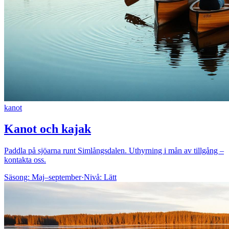
kanot
Kanot och kajak
Paddla på sjöarna runt Simlångsdalen. Uthyrning i mån av tillgång –
kontakta oss.
Säsong:
Maj–september
·
Nivå:
Lätt