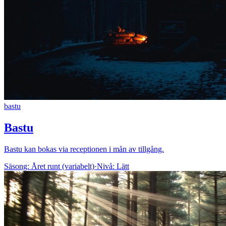
bastu
Bastu
Bastu kan bokas via receptionen i mån av tillgång.
Säsong:
Året runt (variabelt)
·
Nivå:
Lätt