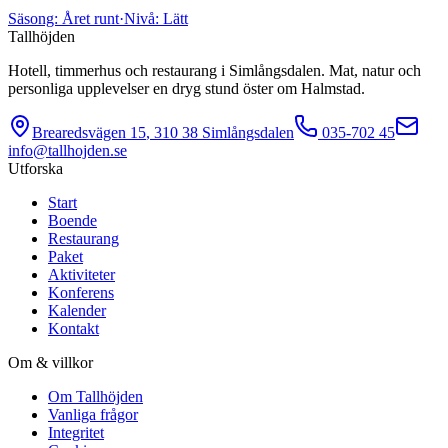
Säsong:
Året runt
·
Nivå:
Lätt
Tallhöjden
Hotell, timmerhus och restaurang i Simlångsdalen. Mat, natur och
personliga upplevelser en dryg stund öster om Halmstad.
Brearedsvägen 15
,
310 38
Simlångsdalen
035-702 45
info@tallhojden.se
Utforska
Start
Boende
Restaurang
Paket
Aktiviteter
Konferens
Kalender
Kontakt
Om & villkor
Om Tallhöjden
Vanliga frågor
Integritet