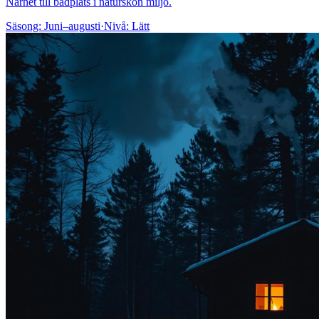
Närhet till badplats i naturskön miljö.
Säsong:
Juni–augusti
·
Nivå:
Lätt