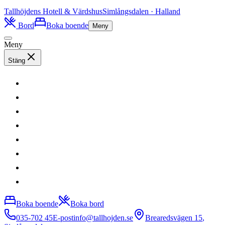
Tallhöjdens
Hotell & Värdshus
Simlångsdalen · Halland
Bord
Boka boende
Meny
Meny
Stäng
Boka boende
Boka bord
035-702 45
E-post
info@tallhojden.se
Brearedsvägen 15
,