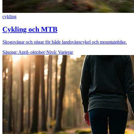
cykling
Cykling och MTB
Skogsvägar och stigar för både landsvägscykel och mountainbike.
Säsong:
April–oktober
·
Nivå:
Varierar