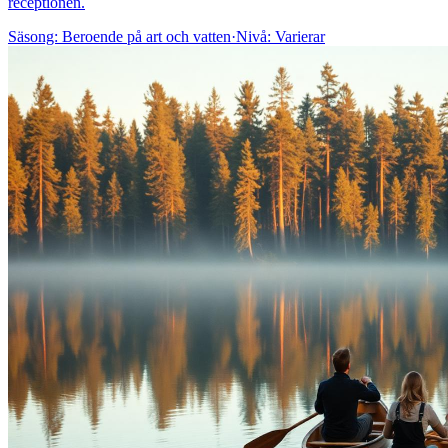
receptionen.
Säsong:
Beroende på art och vatten
·
Nivå:
Varierar