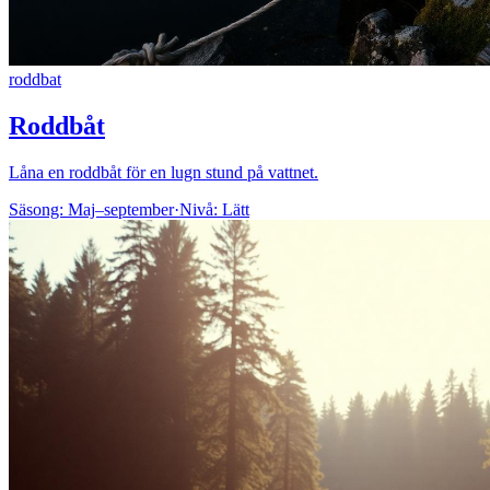
roddbat
Roddbåt
Låna en roddbåt för en lugn stund på vattnet.
Säsong:
Maj–september
·
Nivå:
Lätt